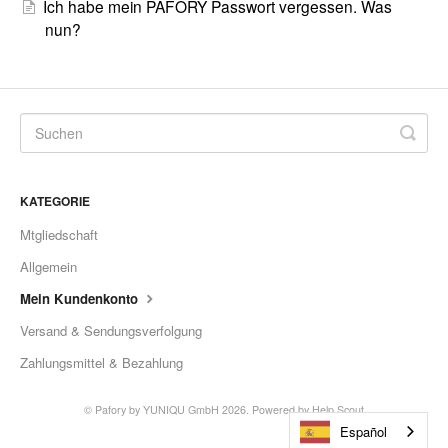
Ich habe mein PAFORY Passwort vergessen. Was
nun?
KATEGORIE
Mtgliedschaft
Allgemein
Mein Kundenkonto
Versand & Sendungsverfolgung
Zahlungsmittel & Bezahlung
©
Pafory by YUNIQU GmbH
2026.
Powered by
Help Scout
Español