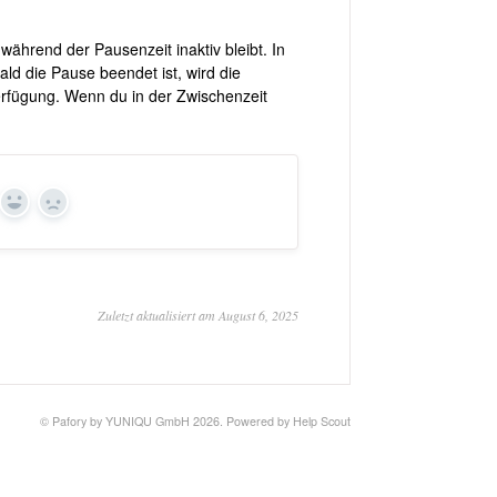
 während der Pausenzeit inaktiv bleibt. In
ald die Pause beendet ist, wird die
erfügung. Wenn du in der Zwischenzeit
Yes
No
Zuletzt aktualisiert am August 6, 2025
©
Pafory by YUNIQU GmbH
2026.
Powered by
Help Scout